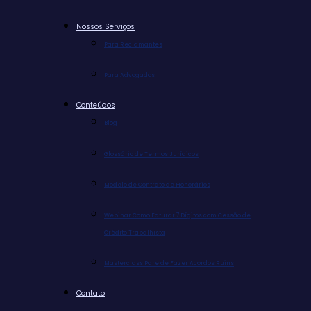
Nossos Serviços
Para Reclamantes
Para Advogados
Conteúdos
Blog
Glossário de Termos Jurídicos
Modelo de Contrato de Honorários
Webinar Como Faturar 7 Dígitos com Cessão de
Crédito Trabalhista
Masterclass Pare de Fazer Acordos Ruins
Contato