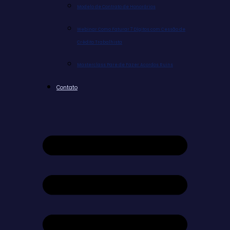
Modelo de Contrato de Honorários
Webinar Como Faturar 7 Dígitos com Cessão de
Crédito Trabalhista
Masterclass Pare de Fazer Acordos Ruins
Contato