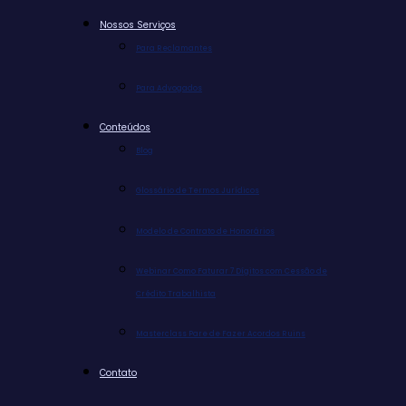
Nossos Serviços
Para Reclamantes
Para Advogados
Conteúdos
Blog
Glossário de Termos Jurídicos
Modelo de Contrato de Honorários
Webinar Como Faturar 7 Dígitos com Cessão de
Crédito Trabalhista
Masterclass Pare de Fazer Acordos Ruins
Contato