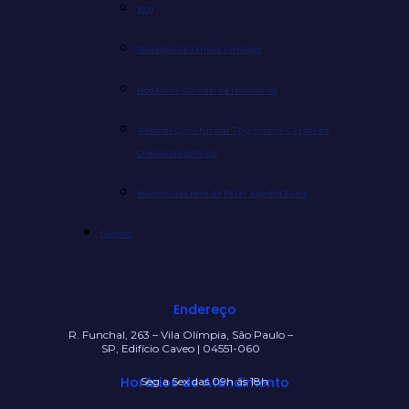
Blog
Glossário de Termos Jurídicos
Modelo de Contrato de Honorários
Webinar Como Faturar 7 Dígitos com Cessão de
Crédito Trabalhista
Masterclass Pare de Fazer Acordos Ruins
Contato
Endereço
R. Funchal, 263 – Vila Olímpia, São Paulo –
SP, Edifício Caveo | 04551-060
Horários de Atendimento
Seg a Sex das 09h às 18h