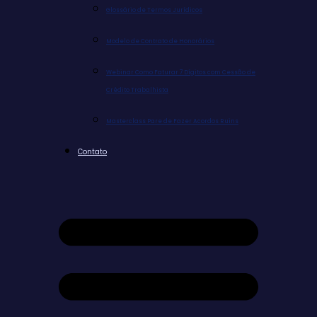
Glossário de Termos Jurídicos
Modelo de Contrato de Honorários
Webinar Como Faturar 7 Dígitos com Cessão de
Crédito Trabalhista
Masterclass Pare de Fazer Acordos Ruins
Contato