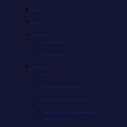
Home
Sobre nós
Nossos Serviços
Para Reclamantes
Para Advogados
Conteúdos
Blog
Glossário de Termos Jurídicos
Modelo de Contrato de Honorários
Webinar Como Faturar 7 Dígitos com Cessão de
Crédito Trabalhista