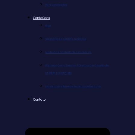
Para Advogados
Conteúdos
Blog
Glossário de Termos Jurídicos
Modelo de Contrato de Honorários
Webinar Como Faturar 7 Dígitos com Cessão de
Crédito Trabalhista
Masterclass Pare de Fazer Acordos Ruins
Contato