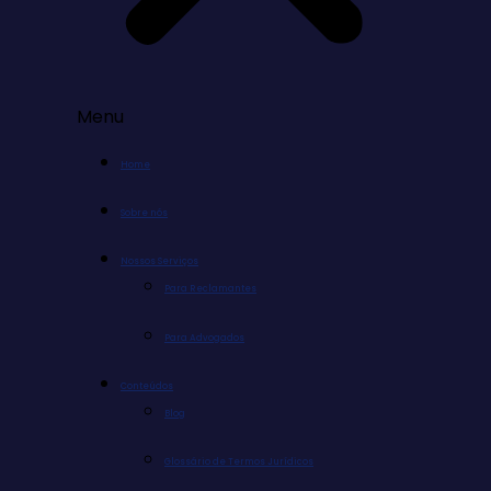
Menu
Home
Sobre nós
Nossos Serviços
Para Reclamantes
Para Advogados
Conteúdos
Blog
Glossário de Termos Jurídicos