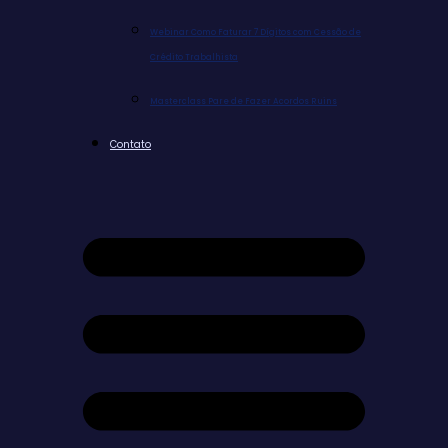
Webinar Como Faturar 7 Dígitos com Cessão de
Crédito Trabalhista
Masterclass Pare de Fazer Acordos Ruins
Contato