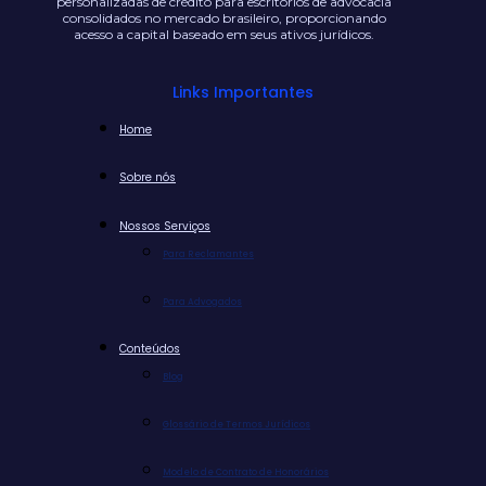
personalizadas de crédito para escritórios de advocacia
consolidados no mercado brasileiro, proporcionando
acesso a capital baseado em seus ativos jurídicos.
Links Importantes
Home
Sobre nós
Nossos Serviços
Para Reclamantes
Para Advogados
Conteúdos
Blog
Glossário de Termos Jurídicos
Modelo de Contrato de Honorários