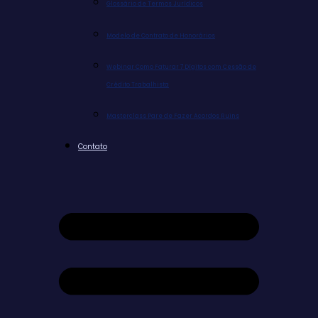
Glossário de Termos Jurídicos
Modelo de Contrato de Honorários
Webinar Como Faturar 7 Dígitos com Cessão de
Crédito Trabalhista
Masterclass Pare de Fazer Acordos Ruins
Contato