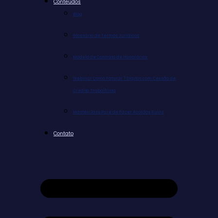
Conteúdos
Blog
Glossário de Termos Jurídicos
Modelo de Contrato de Honorários
Webinar Como Faturar 7 Dígitos com Cessão de
Crédito Trabalhista
Masterclass Pare de Fazer Acordos Ruins
Contato