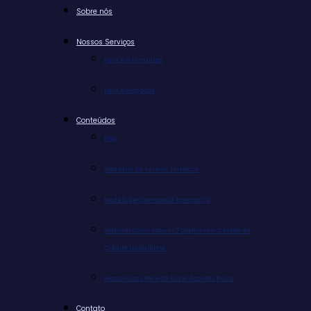
Sobre nós
Nossos Serviços
Para Reclamantes
Para Advogados
Conteúdos
Blog
Glossário de Termos Jurídicos
Modelo de Contrato de Honorários
Webinar Como Faturar 7 Dígitos com Cessão de
Crédito Trabalhista
Masterclass Pare de Fazer Acordos Ruins
Contato