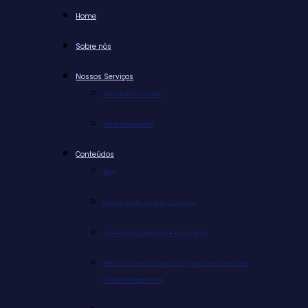
Home
Sobre nós
Nossos Serviços
Para Reclamantes
Para Advogados
Conteúdos
Blog
Glossário de Termos Jurídicos
Modelo de Contrato de Honorários
Webinar Como Faturar 7 Dígitos com Cessão de
Crédito Trabalhista