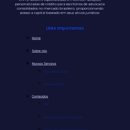
personalizadas de crédito para escritórios de advocacia
consolidados no mercado brasileiro, proporcionando
acesso a capital baseado em seus ativos jurídicos.
Links Importantes
Home
Sobre nós
Nossos Serviços
Para Reclamantes
Para Advogados
Conteúdos
Blog
Glossário de Termos Jurídicos
Modelo de Contrato de Honorários