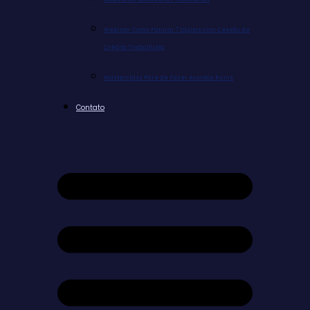
Webinar Como Faturar 7 Dígitos com Cessão de
Crédito Trabalhista
Masterclass Pare de Fazer Acordos Ruins
Contato