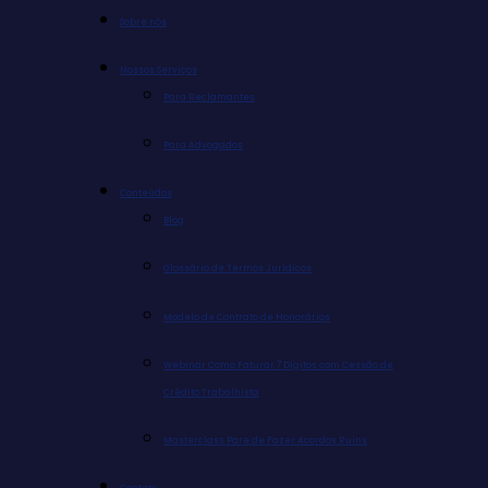
Sobre nós
Nossos Serviços
Para Reclamantes
Para Advogados
Conteúdos
Blog
Glossário de Termos Jurídicos
Modelo de Contrato de Honorários
Webinar Como Faturar 7 Dígitos com Cessão de
Crédito Trabalhista
Masterclass Pare de Fazer Acordos Ruins