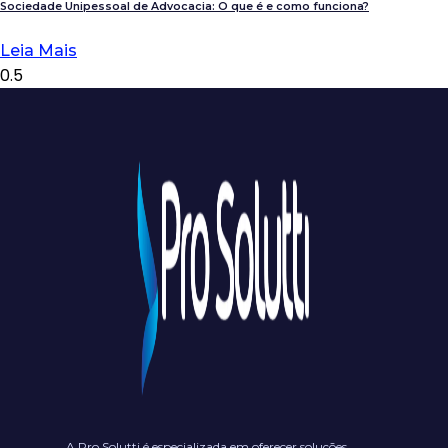
Sociedade Unipessoal de Advocacia: O que é e como funciona?
Leia Mais
A Pro Solutti é especializada em oferecer soluções