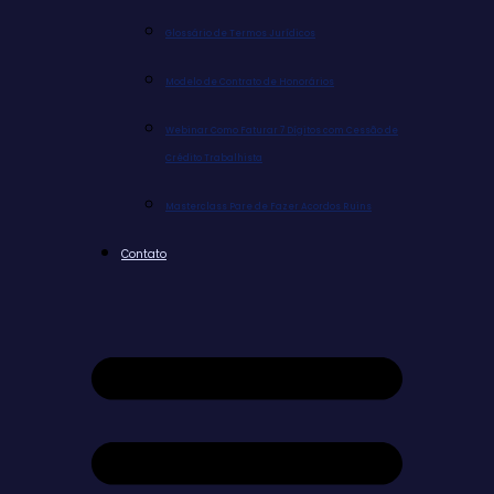
Glossário de Termos Jurídicos
Modelo de Contrato de Honorários
Webinar Como Faturar 7 Dígitos com Cessão de
Crédito Trabalhista
Masterclass Pare de Fazer Acordos Ruins
Contato